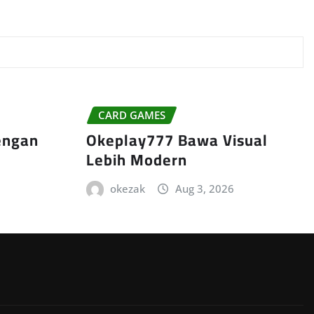
CARD GAMES
engan
Okeplay777 Bawa Visual
Lebih Modern
okezak
Aug 3, 2026