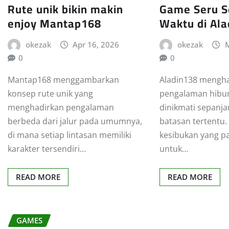
Rute unik bikin makin
Game Seru S
enjoy Mantap168
Waktu di Al
okezak
Apr 16, 2026
okezak
M
0
0
Mantap168 menggambarkan
Aladin138 mengh
konsep rute unik yang
pengalaman hibur
menghadirkan pengalaman
dinikmati sepanj
berbeda dari jalur pada umumnya,
batasan tertentu.
di mana setiap lintasan memiliki
kesibukan yang pa
karakter tersendiri…
untuk…
READ MORE
READ MORE
GAMES