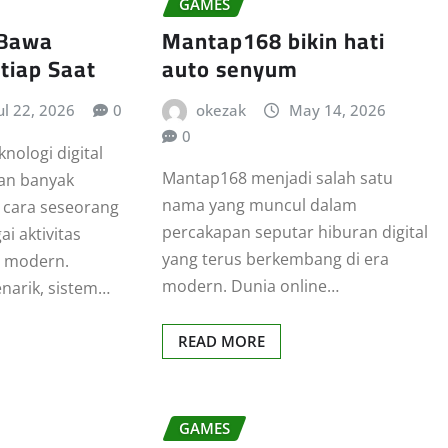
GAMES
 Bawa
Mantap168 bikin hati
tiap Saat
auto senyum
ul 22, 2026
0
okezak
May 14, 2026
0
ologi digital
Mantap168 menjadi salah satu
an banyak
nama yang muncul dalam
 cara seseorang
percakapan seputar hiburan digital
i aktivitas
yang terus berkembang di era
t modern.
modern. Dunia online…
narik, sistem…
READ MORE
GAMES