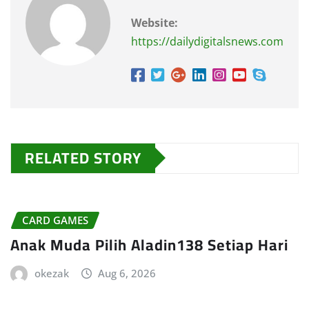
Website:
https://dailydigitalsnews.com
RELATED STORY
CARD GAMES
Anak Muda Pilih Aladin138 Setiap Hari
okezak
Aug 6, 2026