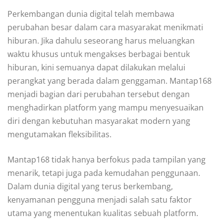
Perkembangan dunia digital telah membawa
perubahan besar dalam cara masyarakat menikmati
hiburan. Jika dahulu seseorang harus meluangkan
waktu khusus untuk mengakses berbagai bentuk
hiburan, kini semuanya dapat dilakukan melalui
perangkat yang berada dalam genggaman. Mantap168
menjadi bagian dari perubahan tersebut dengan
menghadirkan platform yang mampu menyesuaikan
diri dengan kebutuhan masyarakat modern yang
mengutamakan fleksibilitas.
Mantap168 tidak hanya berfokus pada tampilan yang
menarik, tetapi juga pada kemudahan penggunaan.
Dalam dunia digital yang terus berkembang,
kenyamanan pengguna menjadi salah satu faktor
utama yang menentukan kualitas sebuah platform.