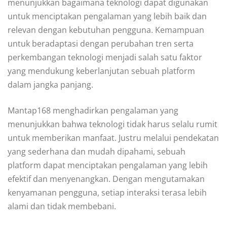
menunjukkan bagaimana teknologi dapat digunakan
untuk menciptakan pengalaman yang lebih baik dan
relevan dengan kebutuhan pengguna. Kemampuan
untuk beradaptasi dengan perubahan tren serta
perkembangan teknologi menjadi salah satu faktor
yang mendukung keberlanjutan sebuah platform
dalam jangka panjang.
Mantap168 menghadirkan pengalaman yang
menunjukkan bahwa teknologi tidak harus selalu rumit
untuk memberikan manfaat. Justru melalui pendekatan
yang sederhana dan mudah dipahami, sebuah
platform dapat menciptakan pengalaman yang lebih
efektif dan menyenangkan. Dengan mengutamakan
kenyamanan pengguna, setiap interaksi terasa lebih
alami dan tidak membebani.