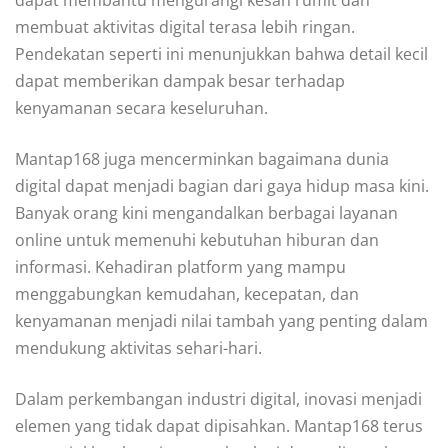
membuat aktivitas digital terasa lebih ringan.
Pendekatan seperti ini menunjukkan bahwa detail kecil
dapat memberikan dampak besar terhadap
kenyamanan secara keseluruhan.
Mantap168 juga mencerminkan bagaimana dunia
digital dapat menjadi bagian dari gaya hidup masa kini.
Banyak orang kini mengandalkan berbagai layanan
online untuk memenuhi kebutuhan hiburan dan
informasi. Kehadiran platform yang mampu
menggabungkan kemudahan, kecepatan, dan
kenyamanan menjadi nilai tambah yang penting dalam
mendukung aktivitas sehari-hari.
Dalam perkembangan industri digital, inovasi menjadi
elemen yang tidak dapat dipisahkan. Mantap168 terus