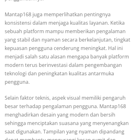
Mantap168 juga memperlihatkan pentingnya
konsistensi dalam menjaga kualitas layanan. Ketika
sebuah platform mampu memberikan pengalaman
yang stabil dan nyaman secara berkelanjutan, tingkat
kepuasan pengguna cenderung meningkat. Hal ini
menjadi salah satu alasan mengapa banyak platform
modern terus berinvestasi dalam pengembangan
teknologi dan peningkatan kualitas antarmuka
pengguna.
Selain faktor teknis, aspek visual memiliki pengaruh
besar terhadap pengalaman pengguna. Mantap168
menghadirkan desain yang modern dan bersih
sehingga menciptakan suasana yang menyenangkan
saat digunakan. Tampilan yang nyaman dipandang
dapat membantu mengurangi kesan rumit dan