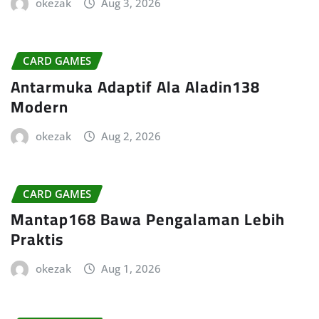
okezak
Aug 3, 2026
CARD GAMES
Antarmuka Adaptif Ala Aladin138
Modern
okezak
Aug 2, 2026
CARD GAMES
Mantap168 Bawa Pengalaman Lebih
Praktis
okezak
Aug 1, 2026