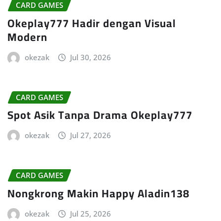
CARD GAMES
Okeplay777 Hadir dengan Visual
Modern
okezak
Jul 30, 2026
CARD GAMES
Spot Asik Tanpa Drama Okeplay777
okezak
Jul 27, 2026
CARD GAMES
Nongkrong Makin Happy Aladin138
okezak
Jul 25, 2026