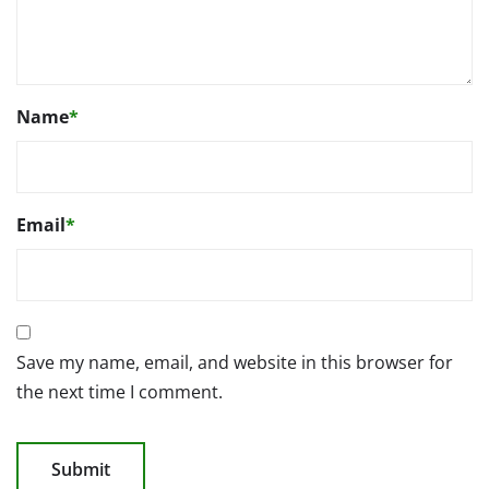
Name
*
Email
*
Save my name, email, and website in this browser for
the next time I comment.