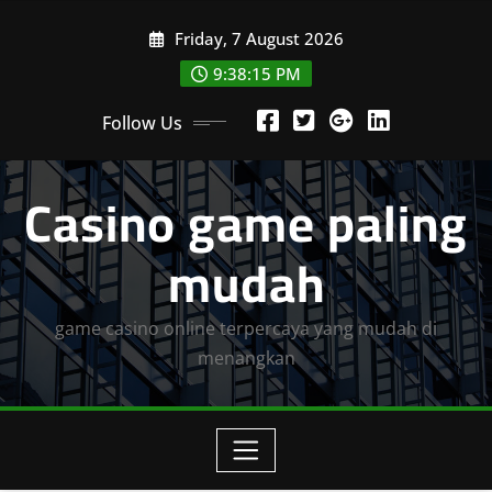
Skip
Friday, 7 August 2026
to
content
9:38:16 PM
Follow Us
Casino game paling
mudah
game casino online terpercaya yang mudah di
menangkan