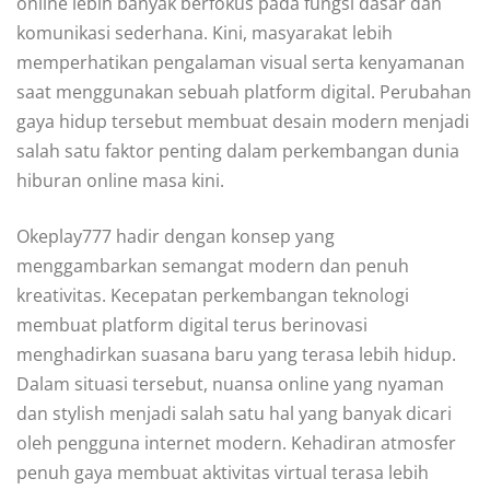
online lebih banyak berfokus pada fungsi dasar dan
komunikasi sederhana. Kini, masyarakat lebih
memperhatikan pengalaman visual serta kenyamanan
saat menggunakan sebuah platform digital. Perubahan
gaya hidup tersebut membuat desain modern menjadi
salah satu faktor penting dalam perkembangan dunia
hiburan online masa kini.
Okeplay777 hadir dengan konsep yang
menggambarkan semangat modern dan penuh
kreativitas. Kecepatan perkembangan teknologi
membuat platform digital terus berinovasi
menghadirkan suasana baru yang terasa lebih hidup.
Dalam situasi tersebut, nuansa online yang nyaman
dan stylish menjadi salah satu hal yang banyak dicari
oleh pengguna internet modern. Kehadiran atmosfer
penuh gaya membuat aktivitas virtual terasa lebih