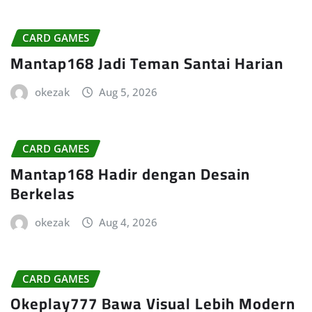
CARD GAMES
Mantap168 Jadi Teman Santai Harian
okezak
Aug 5, 2026
CARD GAMES
Mantap168 Hadir dengan Desain
Berkelas
okezak
Aug 4, 2026
CARD GAMES
Okeplay777 Bawa Visual Lebih Modern