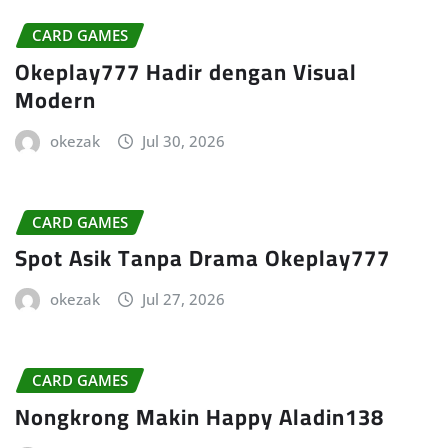
CARD GAMES
Okeplay777 Hadir dengan Visual
Modern
okezak
Jul 30, 2026
CARD GAMES
Spot Asik Tanpa Drama Okeplay777
okezak
Jul 27, 2026
CARD GAMES
Nongkrong Makin Happy Aladin138