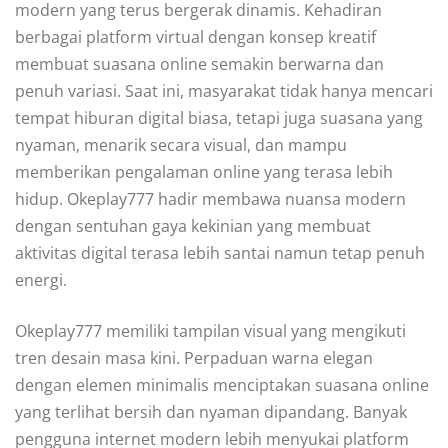
modern yang terus bergerak dinamis. Kehadiran
berbagai platform virtual dengan konsep kreatif
membuat suasana online semakin berwarna dan
penuh variasi. Saat ini, masyarakat tidak hanya mencari
tempat hiburan digital biasa, tetapi juga suasana yang
nyaman, menarik secara visual, dan mampu
memberikan pengalaman online yang terasa lebih
hidup. Okeplay777 hadir membawa nuansa modern
dengan sentuhan gaya kekinian yang membuat
aktivitas digital terasa lebih santai namun tetap penuh
energi.
Okeplay777 memiliki tampilan visual yang mengikuti
tren desain masa kini. Perpaduan warna elegan
dengan elemen minimalis menciptakan suasana online
yang terlihat bersih dan nyaman dipandang. Banyak
pengguna internet modern lebih menyukai platform