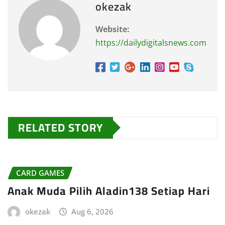
okezak
Website:
https://dailydigitalsnews.com
RELATED STORY
CARD GAMES
Anak Muda Pilih Aladin138 Setiap Hari
okezak
Aug 6, 2026