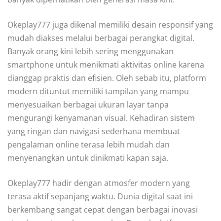
Okeplay777 juga dikenal memiliki desain responsif yang
mudah diakses melalui berbagai perangkat digital.
Banyak orang kini lebih sering menggunakan
smartphone untuk menikmati aktivitas online karena
dianggap praktis dan efisien. Oleh sebab itu, platform
modern dituntut memiliki tampilan yang mampu
menyesuaikan berbagai ukuran layar tanpa
mengurangi kenyamanan visual. Kehadiran sistem
yang ringan dan navigasi sederhana membuat
pengalaman online terasa lebih mudah dan
menyenangkan untuk dinikmati kapan saja.
Okeplay777 hadir dengan atmosfer modern yang
terasa aktif sepanjang waktu. Dunia digital saat ini
berkembang sangat cepat dengan berbagai inovasi