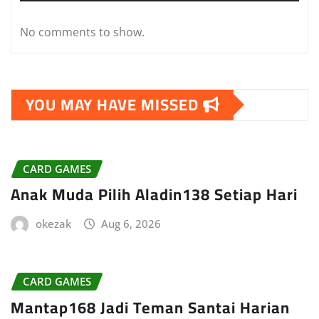
No comments to show.
YOU MAY HAVE MISSED
CARD GAMES
Anak Muda Pilih Aladin138 Setiap Hari
okezak
Aug 6, 2026
CARD GAMES
Mantap168 Jadi Teman Santai Harian