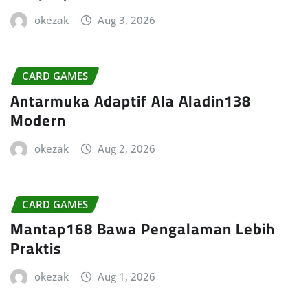
okezak
Aug 3, 2026
CARD GAMES
Antarmuka Adaptif Ala Aladin138
Modern
okezak
Aug 2, 2026
CARD GAMES
Mantap168 Bawa Pengalaman Lebih
Praktis
okezak
Aug 1, 2026