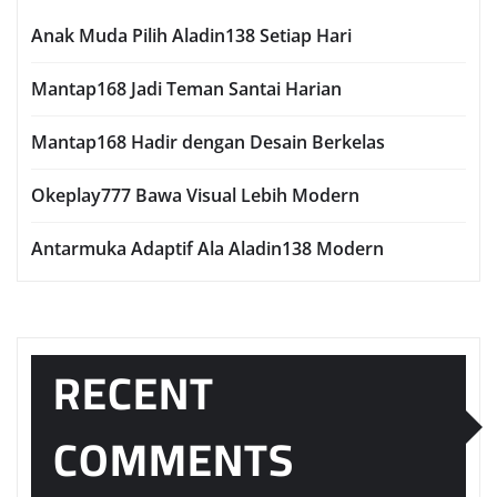
Anak Muda Pilih Aladin138 Setiap Hari
Mantap168 Jadi Teman Santai Harian
Mantap168 Hadir dengan Desain Berkelas
Okeplay777 Bawa Visual Lebih Modern
Antarmuka Adaptif Ala Aladin138 Modern
RECENT
COMMENTS