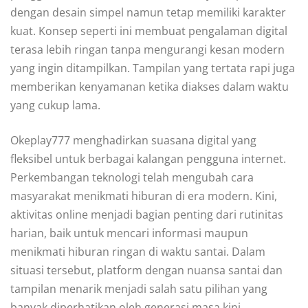
dengan desain simpel namun tetap memiliki karakter
kuat. Konsep seperti ini membuat pengalaman digital
terasa lebih ringan tanpa mengurangi kesan modern
yang ingin ditampilkan. Tampilan yang tertata rapi juga
memberikan kenyamanan ketika diakses dalam waktu
yang cukup lama.
Okeplay777 menghadirkan suasana digital yang
fleksibel untuk berbagai kalangan pengguna internet.
Perkembangan teknologi telah mengubah cara
masyarakat menikmati hiburan di era modern. Kini,
aktivitas online menjadi bagian penting dari rutinitas
harian, baik untuk mencari informasi maupun
menikmati hiburan ringan di waktu santai. Dalam
situasi tersebut, platform dengan nuansa santai dan
tampilan menarik menjadi salah satu pilihan yang
banyak diperhatikan oleh generasi masa kini.